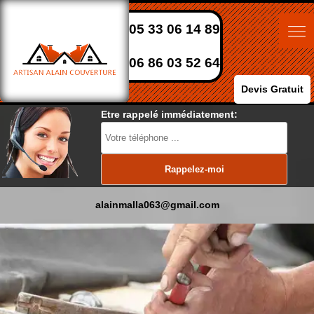
05 33 06 14 89
06 86 03 52 64
Devis Gratuit
Etre rappelé immédiatement:
alainmalla063@gmail.com