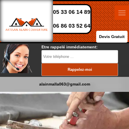
05 33 06 14 89
06 86 03 52 64
Devis Gratuit
Etre rappelé immédiatement:
alainmalla063@gmail.com