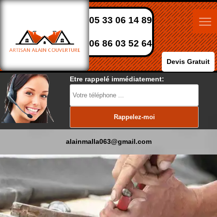
05 33 06 14 89
06 86 03 52 64
Devis Gratuit
Etre rappelé immédiatement:
alainmalla063@gmail.com