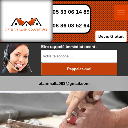
05 33 06 14 89
06 86 03 52 64
Devis Gratuit
Etre rappelé immédiatement:
alainmalla063@gmail.com