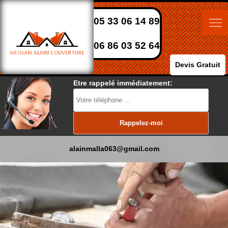
05 33 06 14 89
06 86 03 52 64
Devis Gratuit
Etre rappelé immédiatement:
alainmalla063@gmail.com