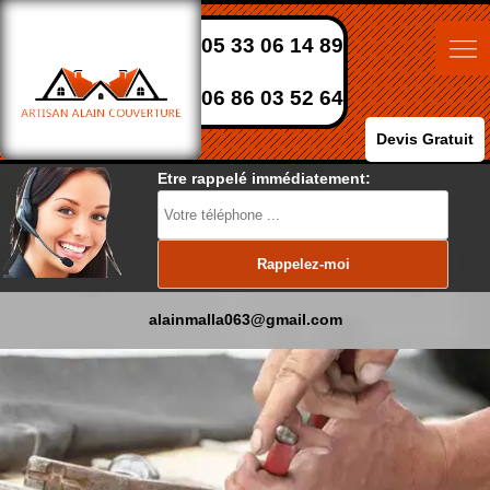
05 33 06 14 89
06 86 03 52 64
Devis Gratuit
Etre rappelé immédiatement:
alainmalla063@gmail.com