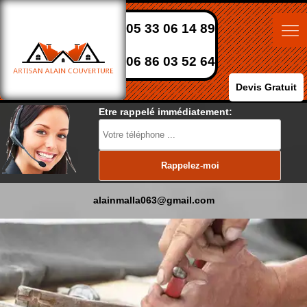
05 33 06 14 89
06 86 03 52 64
Devis Gratuit
Etre rappelé immédiatement:
alainmalla063@gmail.com