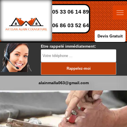
05 33 06 14 89
06 86 03 52 64
Devis Gratuit
Etre rappelé immédiatement:
alainmalla063@gmail.com