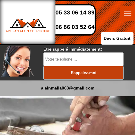
05 33 06 14 89
06 86 03 52 64
Devis Gratuit
Etre rappelé immédiatement:
alainmalla063@gmail.com