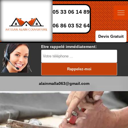
05 33 06 14 89
06 86 03 52 64
Devis Gratuit
Etre rappelé immédiatement:
alainmalla063@gmail.com