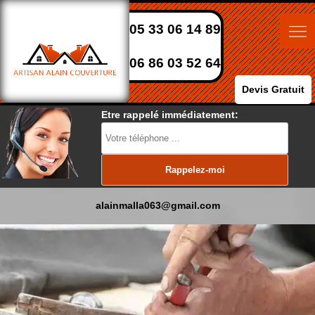
05 33 06 14 89
06 86 03 52 64
Devis Gratuit
Etre rappelé immédiatement:
alainmalla063@gmail.com