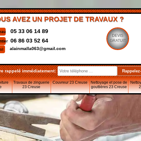
US AVEZ UN PROJET DE TRAVAUX ?
05 33 06 14 89
eau
DEVIS
06 86 03 52 64
GRATUIT
ntier
alainmalla063@gmail.com
il
re rappelé immédiatement:
oiture
Travaux de zinguerie
Couvreur 23 Creuse
Nettoyage et pose de
Nettoy
e
23 Creuse
gouttières 23 Creuse
2