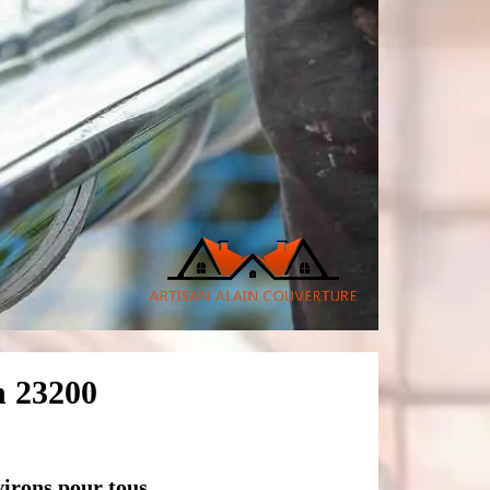
n 23200
virons pour tous