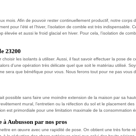
x mois. Afin de pouvoir rester continuellement productif, notre corps 
ement pour l’été et l’hiver, l’isolation de comble est très indispensable
p élevée et aussi le froid glacial en hiver. Pour cela, l’isolation de co
le 23200
choisir les isolants à utiliser. Aussi, il faut savoir effectuer la pose de 
 alors d’une opération très délicate quel que soit le matériau utilisé. So
 ne sera que bénéfique pour vous. Nous ferons tout pour ne pas vous
ait possible sans faire une moindre extension de la maison par sa hauteu
evêtement mural, l’entretien ou la réfection du sol et le placement des 
ion est primordiale pour une limitation maximale de la consommation én
re à Aubusson par nos pros
 mettre en œuvre avec une rapidité de pose. On obtient une très forte ré
, à la réduction des chocs extérieurs ainsi que celui des bruits aérien