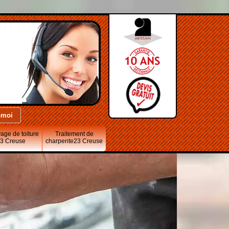
age de toiture
Traitement de
3 Creuse
charpente23 Creuse