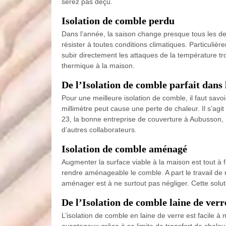
serez pas déçu.
Isolation de comble perdu
Dans l’année, la saison change presque tous les deu
résister à toutes conditions climatiques. Particulièr
subir directement les attaques de la température tro
thermique à la maison.
De l’Isolation de comble parfait dans 
Pour une meilleure isolation de comble, il faut savoir 
millimètre peut cause une perte de chaleur. Il s’agit
23, la bonne entreprise de couverture à Aubusson,
d’autres collaborateurs.
Isolation de comble aménagé
Augmenter la surface viable à la maison est tout à f
rendre aménageable le comble. A part le travail de r
aménager est à ne surtout pas négliger. Cette solut
De l’Isolation de comble laine de ver
L’isolation de comble en laine de verre est facile à
avantageux grâce à sa limite de transfert de chaleur