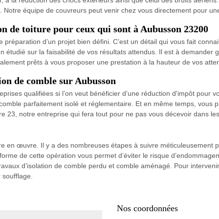
au. Notre équipe de couvreurs peut venir chez vous directement pour un
ion de toiture pour ceux qui sont à Aubusson 23200
réparation d’un projet bien défini. C’est un détail qui vous fait conna
 étudié sur la faisabilité de vos résultats attendus. Il est à demander
lement prêts à vous proposer une prestation à la hauteur de vos atten
tion de comble sur Aubusson
rises qualifiées si l’on veut bénéficier d’une réduction d'impôt pour vot
n comble parfaitement isolé et réglementaire. Et en même temps, vous pr
ure 23, notre entreprise qui fera tout pour ne pas vous décevoir dans les
ttre en œuvre. Il y a des nombreuses étapes à suivre méticuleusement p
conforme de cette opération vous permet d’éviter le risque d’endommage
travaux d’isolation de comble perdu et comble aménagé. Pour interveni
 soufflage.
Nos coordonnées