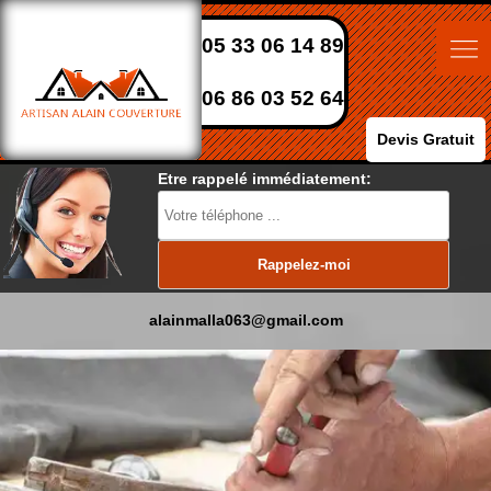
05 33 06 14 89
06 86 03 52 64
Devis Gratuit
Etre rappelé immédiatement:
alainmalla063@gmail.com