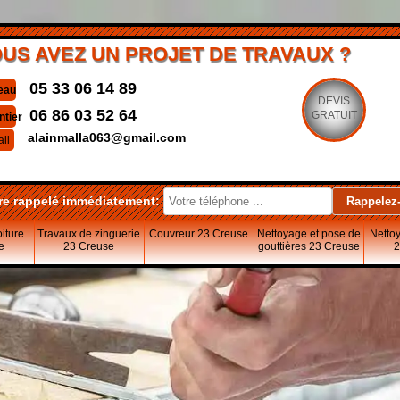
US AVEZ UN PROJET DE TRAVAUX ?
05 33 06 14 89
eau
DEVIS
06 86 03 52 64
GRATUIT
ntier
alainmalla063@gmail.com
il
re rappelé immédiatement:
oiture
Travaux de zinguerie
Couvreur 23 Creuse
Nettoyage et pose de
Nettoy
e
23 Creuse
gouttières 23 Creuse
2