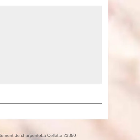
itement de charpenteLa Cellette 23350