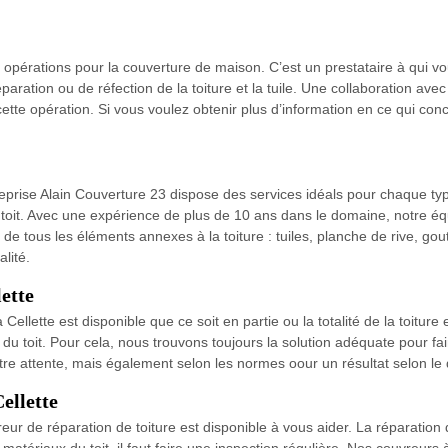
 opérations pour la couverture de maison. C’est un prestataire à qui v
aration ou de réfection de la toiture et la tuile. Une collaboration avec 
ette opération. Si vous voulez obtenir plus d’information en ce qui con
reprise Alain Couverture 23 dispose des services idéals pour chaque type
de toit. Avec une expérience de plus de 10 ans dans le domaine, notre éq
e tous les éléments annexes à la toiture : tuiles, planche de rive, gou
lité.
ette
Cellette est disponible que ce soit en partie ou la totalité de la toitur
 du toit. Pour cela, nous trouvons toujours la solution adéquate pour fai
tre attente, mais également selon les normes oour un résultat selon le 
ellette
reur de réparation de toiture est disponible à vous aider. La réparation
atériaux du toit, il faut faire une inspection régulière. Nos couvreurs à