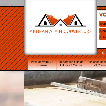
VO
Bur
Cha
E-ma
Et
Pose de vélux 23
Réparation fuite de
Isolation de t
Creuse
toiture 23 Creuse
23 Creus