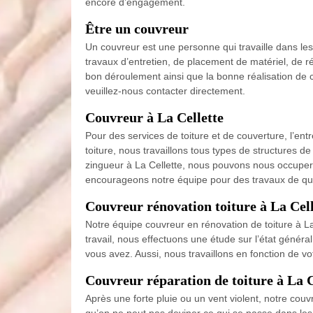
encore d’engagement.
Être un couvreur
Un couvreur est une personne qui travaille dans les
travaux d’entretien, de placement de matériel, de rép
bon déroulement ainsi que la bonne réalisation de c
veuillez-nous contacter directement.
Couvreur à La Cellette
Pour des services de toiture et de couverture, l’ent
toiture, nous travaillons tous types de structures 
zingueur à La Cellette, nous pouvons nous occuper d
encourageons notre équipe pour des travaux de qua
Couvreur rénovation toiture à La Cell
Notre équipe couvreur en rénovation de toiture à La 
travail, nous effectuons une étude sur l’état général
vous avez. Aussi, nous travaillons en fonction de vo
Couvreur réparation de toiture à La C
Après une forte pluie ou un vent violent, notre couv
qu’on ne peut pas deviner ce qui se passe dans les m