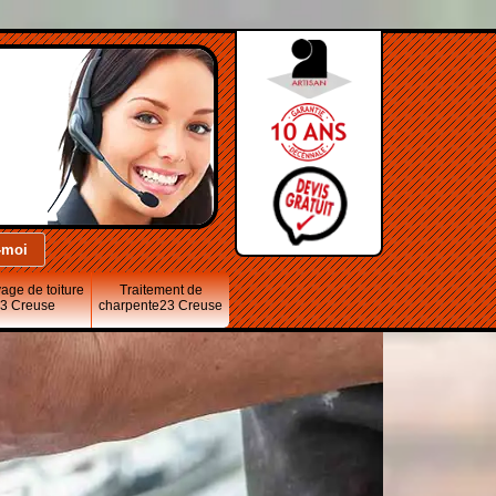
age de toiture
Traitement de
3 Creuse
charpente23 Creuse