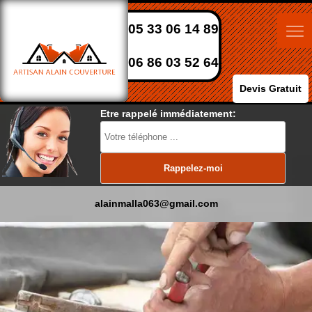
05 33 06 14 89
06 86 03 52 64
Devis Gratuit
Etre rappelé immédiatement:
alainmalla063@gmail.com