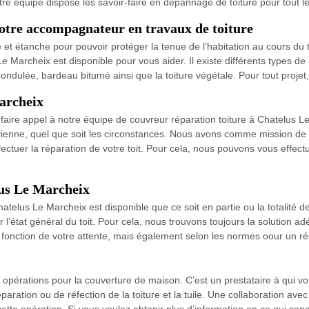
notre équipe dispose les savoir-faire en dépannage de toiture pour tout
otre accompagnateur en travaux de toiture
ue et étanche pour pouvoir protéger la tenue de l’habitation au cours du
Le Marcheix est disponible pour vous aider. Il existe différents types de
tôle ondulée, bardeau bitumé ainsi que la toiture végétale. Pour tout pro
archeix
 à faire appel à notre équipe de couvreur réparation toiture à Chatelus 
ienne, quel que soit les circonstances. Nous avons comme mission de li
tuer la réparation de votre toit. Pour cela, nous pouvons vous effectu
lus Le Marcheix
telus Le Marcheix est disponible que ce soit en partie ou la totalité de
 l’état général du toit. Pour cela, nous trouvons toujours la solution ad
 fonction de votre attente, mais également selon les normes oour un rés
 opérations pour la couverture de maison. C’est un prestataire à qui v
aration ou de réfection de la toiture et la tuile. Une collaboration avec 
ette opération. Si vous voulez obtenir plus d’information en ce qui con