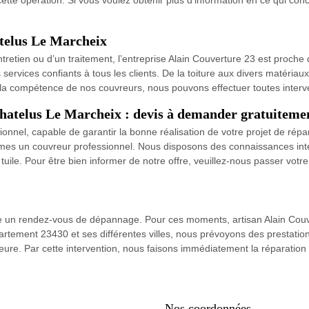
atelus Le Marcheix
ntretien ou d’un traitement, l’entreprise Alain Couverture 23 est proche
rvices confiants à tous les clients. De la toiture aux divers matériau
à la compétence de nos couvreurs, nous pouvons effectuer toutes inter
Chatelus Le Marcheix : devis à demander gratuiteme
sionnel, capable de garantir la bonne réalisation de votre projet de ré
es un couvreur professionnel. Nous disposons des connaissances intére
a tuile. Pour être bien informer de notre offre, veuillez-nous passer vo
ndre un rendez-vous de dépannage. Pour ces moments, artisan Alain Cou
partement 23430 et ses différentes villes, nous prévoyons des prestati
ure. Par cette intervention, nous faisons immédiatement la réparatio
Nos coordonnées