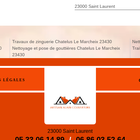
23000 Saint Laurent
Travaux de zinguerie Chatelus Le Marcheix 23430
Net
0
Nettoyage et pose de gouttières Chatelus Le Marcheix
Tra
23430
S LÉGALES
23000 Saint Laurent
05 33 06 14 89
/
06 86 03 52 64