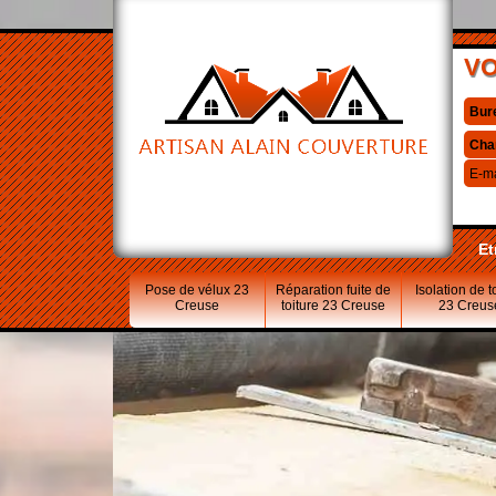
VO
Bur
Cha
E-ma
Et
Pose de vélux 23
Réparation fuite de
Isolation de t
Creuse
toiture 23 Creuse
23 Creus