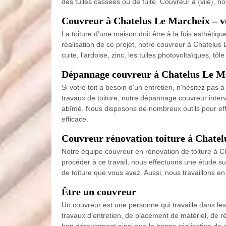
des tuiles cassées ou de fuite. Couvreur à {vile}, 
Couvreur à Chatelus Le Marcheix – v
La toiture d’une maison doit être à la fois esthétiq
réalisation de ce projet, notre couvreur à Chatelus 
cuite, l’ardoise, zinc, les tuiles photovoltaïques, 
Dépannage couvreur à Chatelus Le M
Si votre toit a besoin d’un entretien, n’hésitez pas
travaux de toiture, notre dépannage couvreur interv
abîmé. Nous disposons de nombreux outils pour effec
efficace.
Couvreur rénovation toiture à Chate
Notre équipe couvreur en rénovation de toiture à Cha
procéder à ce travail, nous effectuons une étude sur
de toiture que vous avez. Aussi, nous travaillons en
Être un couvreur
Un couvreur est une personne qui travaille dans les
travaux d’entretien, de placement de matériel, de rép
bon déroulement ainsi que la bonne réalisation de c