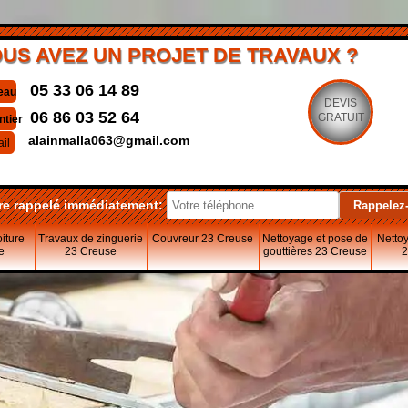
US AVEZ UN PROJET DE TRAVAUX ?
05 33 06 14 89
eau
DEVIS
06 86 03 52 64
GRATUIT
ntier
alainmalla063@gmail.com
il
re rappelé immédiatement:
oiture
Travaux de zinguerie
Couvreur 23 Creuse
Nettoyage et pose de
Nettoy
e
23 Creuse
gouttières 23 Creuse
2