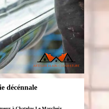
e décénnale
ngueur à Chatelus Le Marcheix