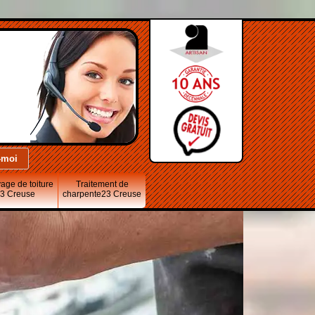
age de toiture
Traitement de
3 Creuse
charpente23 Creuse