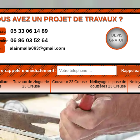
US AVEZ UN PROJET DE TRAVAUX ?
05 33 06 14 89
eau
DEVIS
06 86 03 52 64
GRATUIT
ntier
alainmalla063@gmail.com
il
re rappelé immédiatement:
oiture
Travaux de zinguerie
Couvreur 23 Creuse
Nettoyage et pose de
Nettoy
e
23 Creuse
gouttières 23 Creuse
2