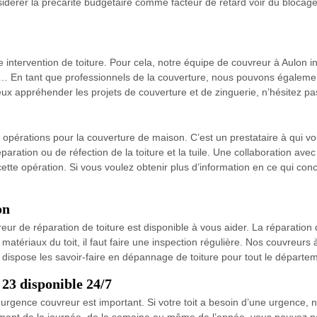
idérer la précarité budgétaire comme facteur de retard voir du blocage 
intervention de toiture. Pour cela, notre équipe de couvreur à Aulon int
aux… En tant que professionnels de la couverture, nous pouvons également
mieux appréhender les projets de couverture et de zinguerie, n’hésitez 
 opérations pour la couverture de maison. C’est un prestataire à qui v
aration ou de réfection de la toiture et la tuile. Une collaboration avec 
ette opération. Si vous voulez obtenir plus d’information en ce qui con
on
reur de réparation de toiture est disponible à vous aider. La réparation
atériaux du toit, il faut faire une inspection régulière. Nos couvreurs 
e dispose les savoir-faire en dépannage de toiture pour tout le départ
23 disponible 24/7
rgence couvreur est important. Si votre toit a besoin d’une urgence, n’
oment de la journée, de la semaine ou même de l’année, vous pouvez n