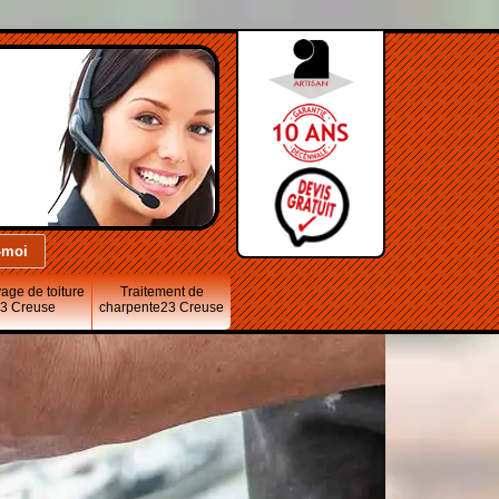
age de toiture
Traitement de
3 Creuse
charpente23 Creuse