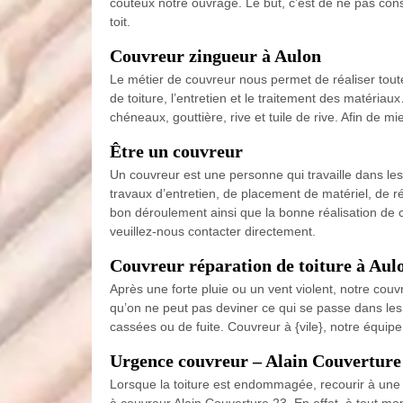
couteux notre ouvrage. Le but, c’est de ne pas cons
toit.
Couvreur zingueur à Aulon
Le métier de couvreur nous permet de réaliser toute 
de toiture, l’entretien et le traitement des matéri
chéneaux, gouttière, rive et tuile de rive. Afin de 
Être un couvreur
Un couvreur est une personne qui travaille dans les
travaux d’entretien, de placement de matériel, de rép
bon déroulement ainsi que la bonne réalisation de c
veuillez-nous contacter directement.
Couvreur réparation de toiture à Aul
Après une forte pluie ou un vent violent, notre couv
qu’on ne peut pas deviner ce qui se passe dans les m
cassées ou de fuite. Couvreur à {vile}, notre équip
Urgence couvreur – Alain Couverture 
Lorsque la toiture est endommagée, recourir à une u
à couvreur Alain Couverture 23. En effet, à tout m