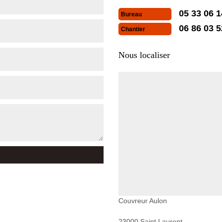
05 33 06 1
Bureau
06 86 03 5
Chantier
Nous localiser
Couvreur Aulon
23000 Saint Laurent